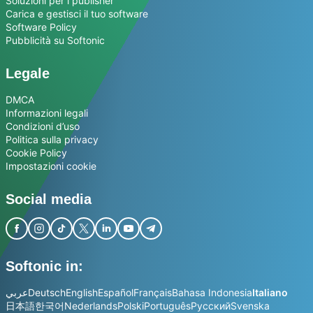
Soluzioni per i publisher
Carica e gestisci il tuo software
Software Policy
Pubblicità su Softonic
Legale
DMCA
Informazioni legali
Condizioni d’uso
Politica sulla privacy
Cookie Policy
Impostazioni cookie
Social media
Softonic in:
عربي
Deutsch
English
Español
Français
Bahasa Indonesia
Italiano
日本語
한국어
Nederlands
Polski
Português
Русский
Svenska